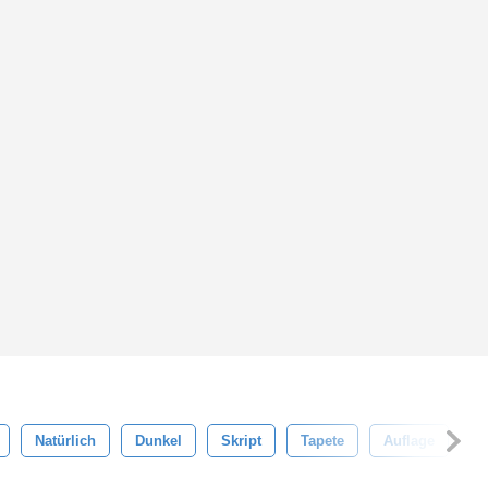
Natürlich
Dunkel
Skript
Tapete
Auflage
E