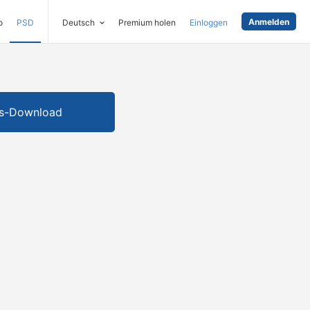
Anmelden
o
PSD
Deutsch
Premium holen
Einloggen
is-Download