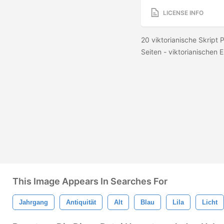
LICENSE INFO
20 viktorianische Skript
Seiten - viktorianischen
This Image Appears In Searches For
Jahrgang
Antiquität
Alt
Blau
Lila
Licht