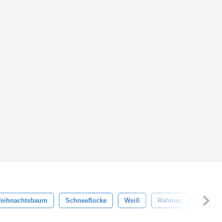
eihnachtsbaum
Schneeflocke
Weiß
Rahmen
Dekora