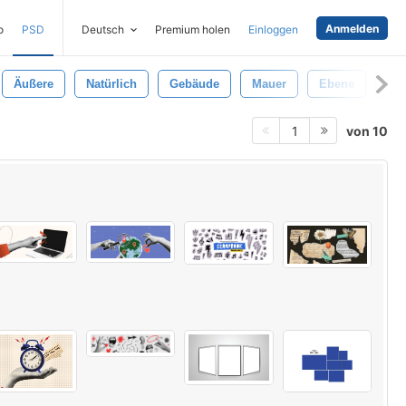
Anmelden
o
PSD
Deutsch
Premium holen
Einloggen
Äußere
Natürlich
Gebäude
Mauer
Ebene
Zäh
von 10
1