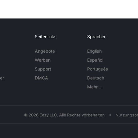
Seitenlinks
Sprachen
Angebote
English
Werben
Español
Support
Português
er
DMCA
Deutsch
Mehr ...
•
© 2026 Eezy LLC. Alle Rechte vorbehalten
Nutzungsb