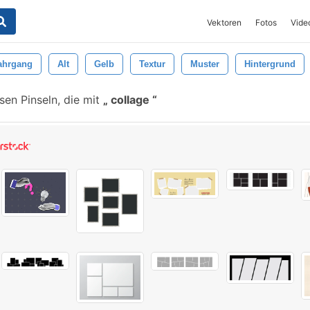
Vektoren
Fotos
Vide
ahrgang
Alt
Gelb
Textur
Muster
Hintergrund
en Pinseln, die mit
collage