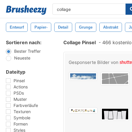
Entwurf
Papier-
Detail
Grunge
Abstrakt
J
Sortieren nach:
Collage Pinsel
-
466 kostenlos
Bester Treffer
Neueste
Gesponserte Bilder von
Dateityp
Pinsel
Actions
PSDs
Muster
Farbverläufe
Texturen
Symbole
Formen
Styles