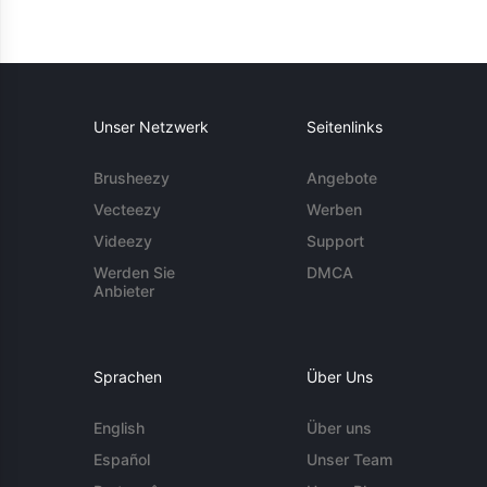
Unser Netzwerk
Seitenlinks
Brusheezy
Angebote
Vecteezy
Werben
Videezy
Support
Werden Sie
DMCA
Anbieter
Sprachen
Über Uns
English
Über uns
Español
Unser Team