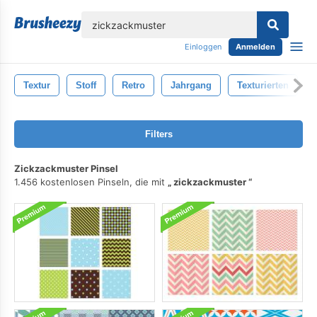
lose
Einloggen
Anmelden
Textur
Stoff
Retro
Jahrgang
Texturierten
Filters
Zickzackmuster Pinsel
1.456 kostenlosen Pinseln, die mit
zickzackmuster