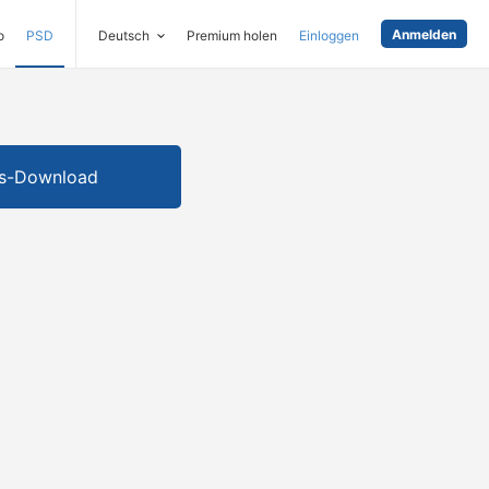
Anmelden
o
PSD
Deutsch
Premium holen
Einloggen
is-Download