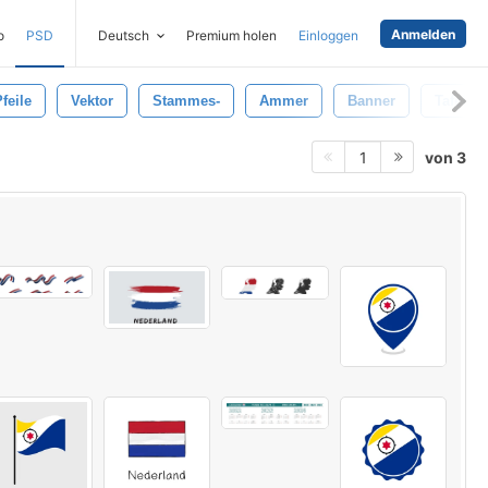
Anmelden
o
PSD
Deutsch
Premium holen
Einloggen
feile
Vektor
Stammes-
Ammer
Banner
Tafel
von 3
1