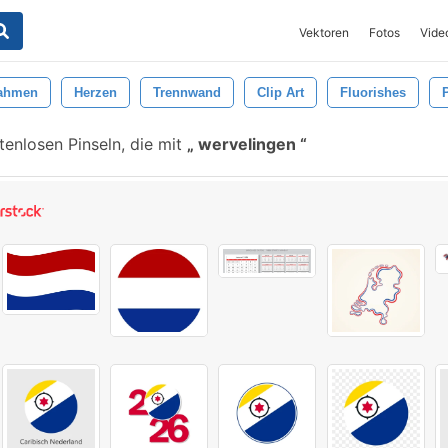
Vektoren
Fotos
Vide
ahmen
Herzen
Trennwand
Clip Art
Fluorishes
P
enlosen Pinseln, die mit
wervelingen