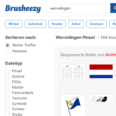
Wirbel
Gekritzel
Kreide
Zirkel
Grenzen
R
Sortieren nach:
Wervelingen Pinsel
-
144 kost
Bester Treffer
Neueste
Gesponserte Bilder von
Dateityp
Pinsel
Actions
PSDs
Muster
Farbverläufe
Texturen
Symbole
Formen
Styles