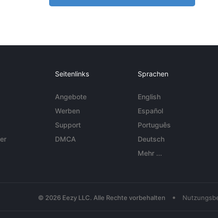
Seitenlinks
Sprachen
Angebote
English
Werben
Español
Support
Português
er
DMCA
Deutsch
Mehr ...
•
© 2026 Eezy LLC. Alle Rechte vorbehalten
Nutzungsb