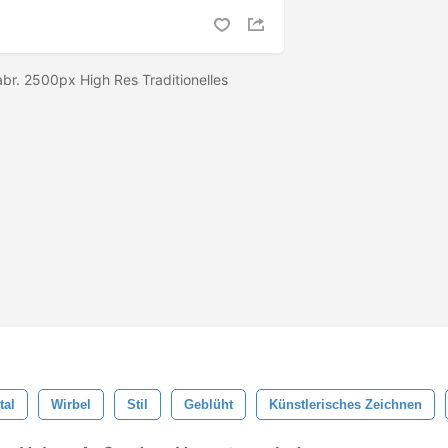
abr. 2500px High Res Traditionelles
tal
Wirbel
Stil
Geblüht
Künstlerisches Zeichnen