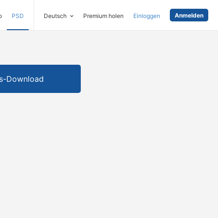
Anmelden
o
PSD
Deutsch
Premium holen
Einloggen
is-Download