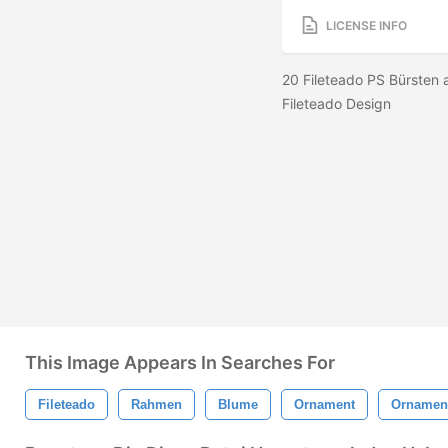
LICENSE INFO
20 Fileteado PS Bürsten 
Fileteado Design
This Image Appears In Searches For
Fileteado
Rahmen
Blume
Ornament
Ornamen