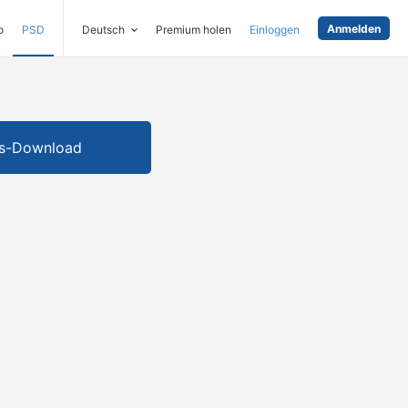
Anmelden
o
PSD
Deutsch
Premium holen
Einloggen
is-Download