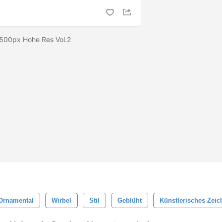
 2500px Hohe Res Vol.2
Ornamental
Wirbel
Stil
Geblüht
Künstlerisches Zei