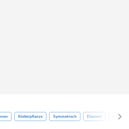
chnen
Kletterpflanze
Symmetrisch
Element
Lokal