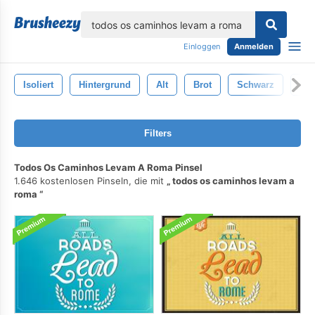
lose
Einloggen
Anmelden
Isoliert
Hintergrund
Alt
Brot
Schwarz
Spi
Filters
Todos Os Caminhos Levam A Roma Pinsel
1.646 kostenlosen Pinseln, die mit
todos os caminhos levam a
roma