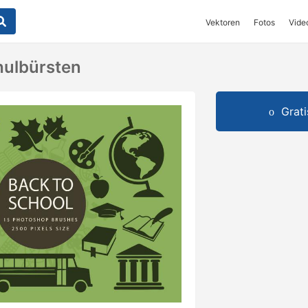
Vektoren
Fotos
Vide
hulbürsten
Grat