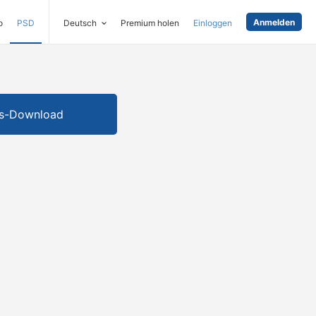
Anmelden
o
PSD
Deutsch
Premium holen
Einloggen
is-Download