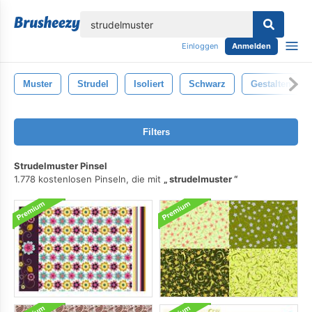
lose
Einloggen
Anmelden
Muster
Strudel
Isoliert
Schwarz
Gestalten
Filters
Strudelmuster Pinsel
1.778 kostenlosen Pinseln, die mit
strudelmuster