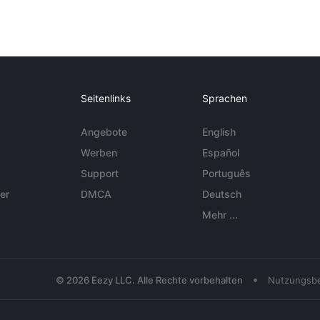
Seitenlinks
Sprachen
Angebote
English
Werben
Español
Support
Português
er
DMCA
Deutsch
Mehr ...
•
© 2026 Eezy LLC. Alle Rechte vorbehalten
Nutzungsb