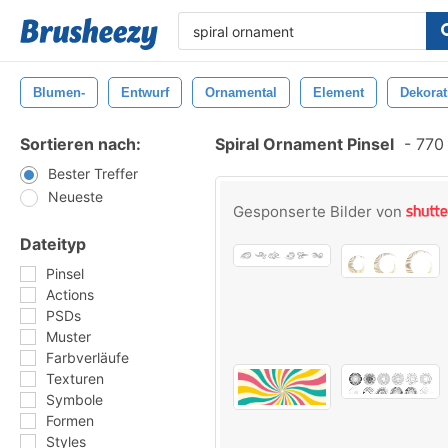
Blumen-
Entwurf
Ornamental
Element
Dekorat
Sortieren nach:
Spiral Ornament Pinsel
-
770 
Bester Treffer
Neueste
Gesponserte Bilder von
Dateityp
Pinsel
Actions
PSDs
Muster
Farbverläufe
Texturen
Symbole
Formen
Styles