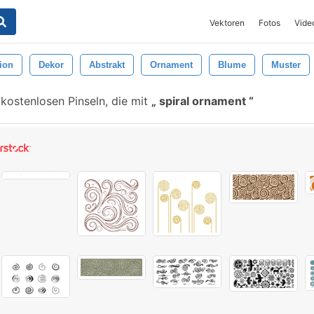
Vektoren
Fotos
Vide
ion
Dekor
Abstrakt
Ornament
Blume
Muster
kostenlosen Pinseln, die mit
spiral ornament