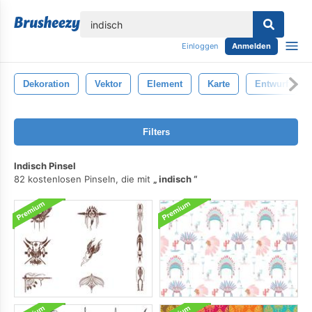
lose
Einloggen
Anmelden
Dekoration
Vektor
Element
Karte
Entwurf
Filters
Indisch Pinsel
82 kostenlosen Pinseln, die mit
indisch