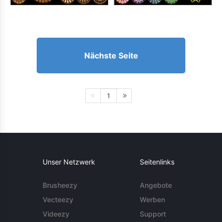
Nächste Seite
1
Unser Netzwerk
Seitenlinks
Brusheezy
Angebote
Vecteezy
Werben
Videezy
Support