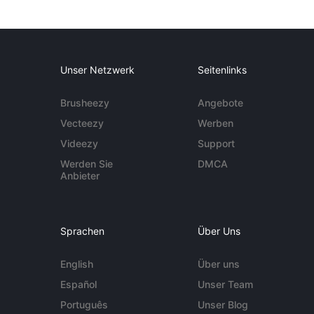
Unser Netzwerk
Seitenlinks
Brusheezy
Angebote
Vecteezy
Werben
Videezy
Support
Werden Sie
DMCA
Anbieter
Sprachen
Über Uns
English
Über uns
Español
Unser Team
Português
Unser Blog