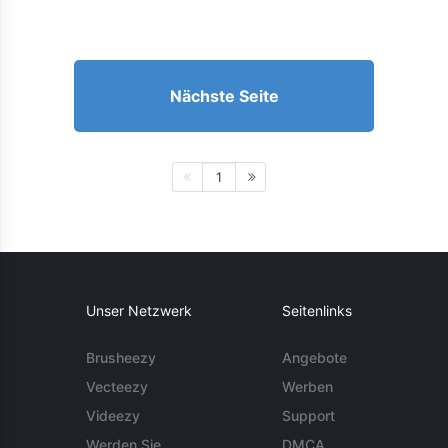
Nächste Seite
1
Unser Netzwerk
Seitenlinks
Brusheezy
Angebote
Vecteezy
Werben
Videezy
Support
Werden Sie
DMCA