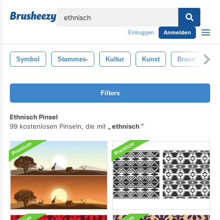
lose
Einloggen
Anmelden
Symbol
Stammes-
Kultur
Kunst
Braun
M
Filters
Ethnisch Pinsel
99 kostenlosen Pinseln, die mit
ethnisch