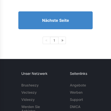
Nächste Seite
1
Unser Netzwerk
Seitenlinks
Brusheezy
Angebote
Vecteezy
Werben
Videezy
Support
Werden Sie
DMCA
Anbieter