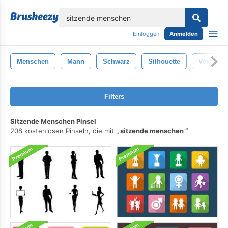
lose
Einloggen
Anmelden
Menschen
Mann
Schwarz
Silhouette
Vektor
Filters
Sitzende Menschen Pinsel
208 kostenlosen Pinseln, die mit
sitzende menschen