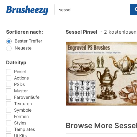
Sortieren nach:
Sessel Pinsel
-
2 kostenlosen 
Bester Treffer
Neueste
Dateityp
Pinsel
Actions
PSDs
Muster
Farbverläufe
Texturen
Symbole
Formen
Styles
Browse More Sessel
Templates
Ui Kits