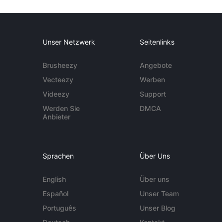
Unser Netzwerk
Seitenlinks
Brusheezy
Angebote
Vecteezy
Werben
Videezy
Support
Werden Sie
DMCA
Anbieter
Sprachen
Über Uns
English
Über uns
Español
Unser Team
Português
Unser Blog