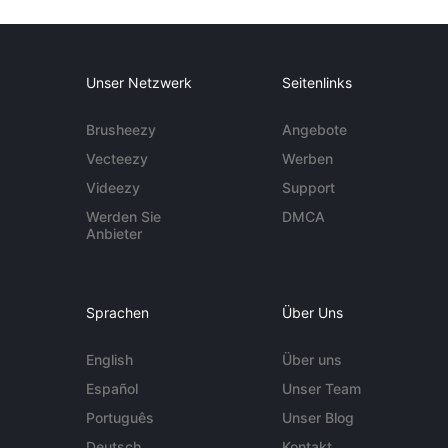
Unser Netzwerk
Seitenlinks
Brusheezy
Angebote
Vecteezy
Werben
Videezy
Support
Werden Sie
DMCA
Anbieter
Sprachen
Über Uns
English
Über uns
Español
Unser Team
Português
Unser Blog
Deutsch
Kontakt