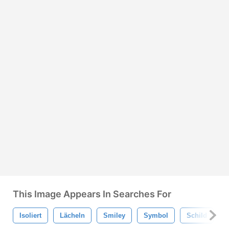
This Image Appears In Searches For
Isoliert
Lächeln
Smiley
Symbol
Schild