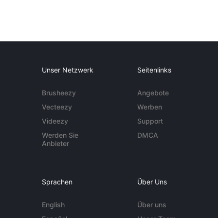
Unser Netzwerk
Seitenlinks
Brusheezy
Angebote
Vecteezy
Werben
Videezy
Support
Werden Sie
DMCA
Anbieter
Sprachen
Über Uns
English
Über uns