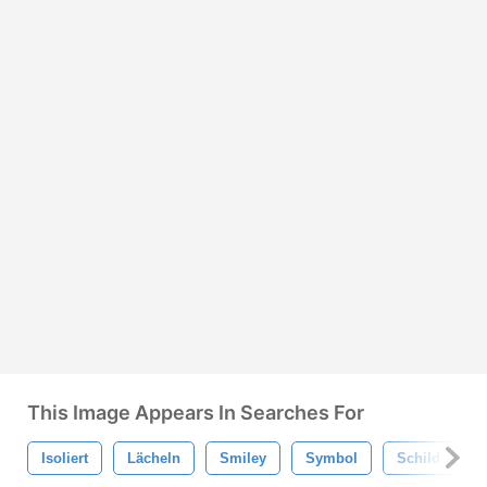
This Image Appears In Searches For
Isoliert
Lächeln
Smiley
Symbol
Schild