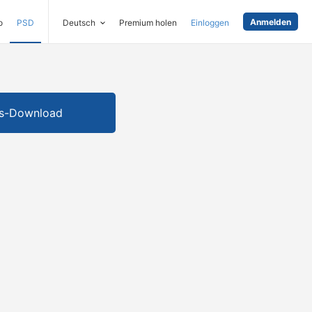
Anmelden
o
PSD
Deutsch
Premium holen
Einloggen
is-Download