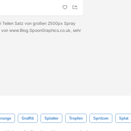
wei Teilen Satz von großen 2500px Spray
 von www.Blog.SpoonGraphics.co.uk, sehr
runge
Graffiti
Splatter
Tropfen
Spritzen
Splat