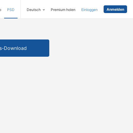
Anmelden
o
PSD
Deutsch
Premium holen
Einloggen
is-Download