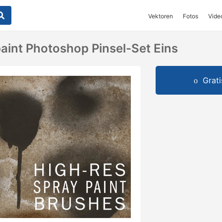
Vektoren
Fotos
Vide
aint Photoshop Pinsel-Set Eins
Grat