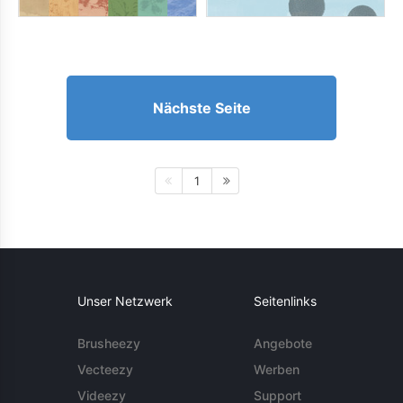
Nächste Seite
1
Unser Netzwerk
Seitenlinks
Brusheezy
Angebote
Vecteezy
Werben
Videezy
Support