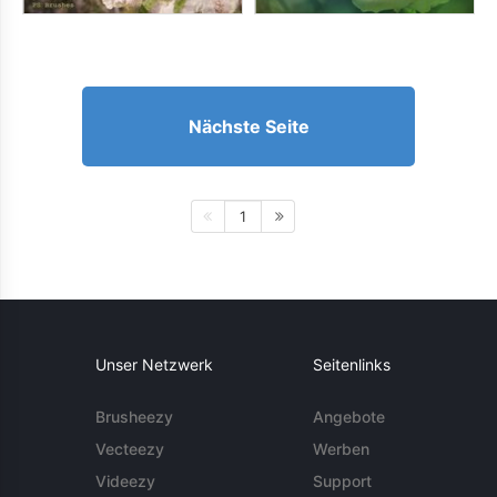
Nächste Seite
1
Unser Netzwerk
Seitenlinks
Brusheezy
Angebote
Vecteezy
Werben
Videezy
Support