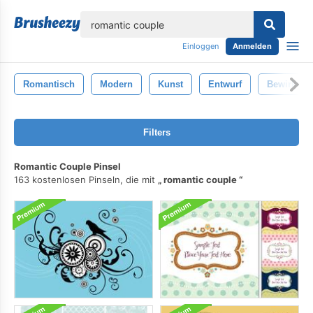
lose
Einloggen
Anmelden
Romantisch
Modern
Kunst
Entwurf
Bewirken
Filters
Romantic Couple Pinsel
163 kostenlosen Pinseln, die mit
romantic couple