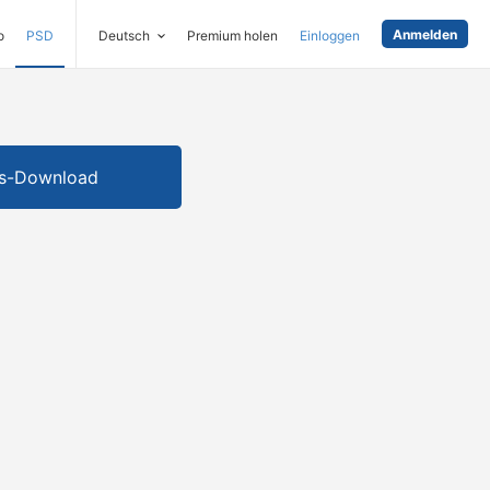
Anmelden
o
PSD
Deutsch
Premium holen
Einloggen
is-Download