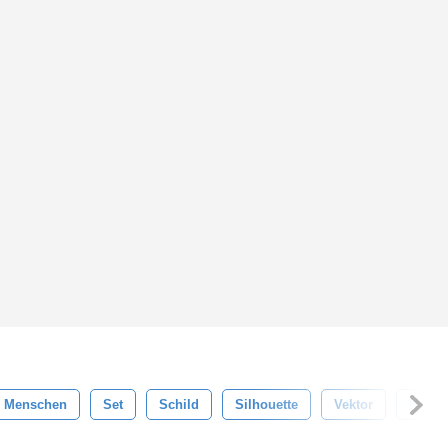
Menschen
Set
Schild
Silhouette
Vektor
Hochz