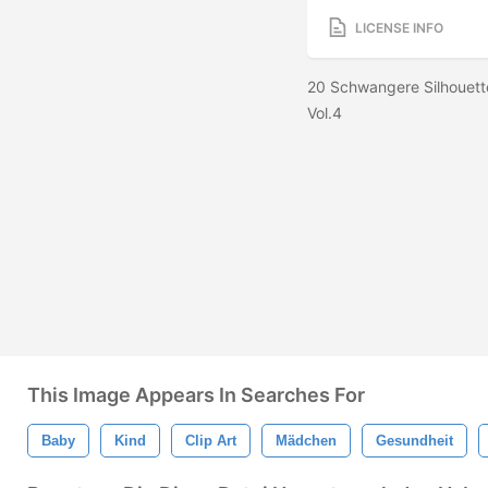
LICENSE INFO
20 Schwangere Silhouett
Vol.4
This Image Appears In Searches For
Baby
Kind
Clip Art
Mädchen
Gesundheit