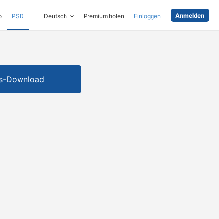
Anmelden
o
PSD
Deutsch
Premium holen
Einloggen
is-Download