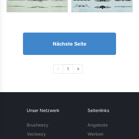
Nächste Seite
1
Unser Netzwerk
Seitenlinks
Brusheezy
Angebote
Vecteezy
Werben