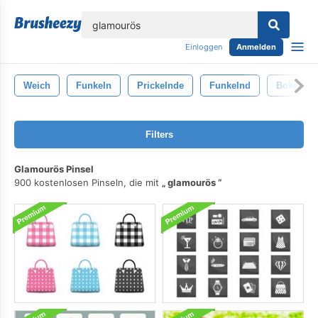
lose
Einloggen
Anmelden
Weich
Funkeln
Prickelnde
Funkelnd
Bokeh
Filters
Glamourös Pinsel
900 kostenlosen Pinseln, die mit
glamourös