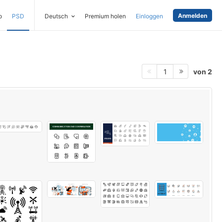
Anmelden
o
PSD
Deutsch
Premium holen
Einloggen
von 2
1