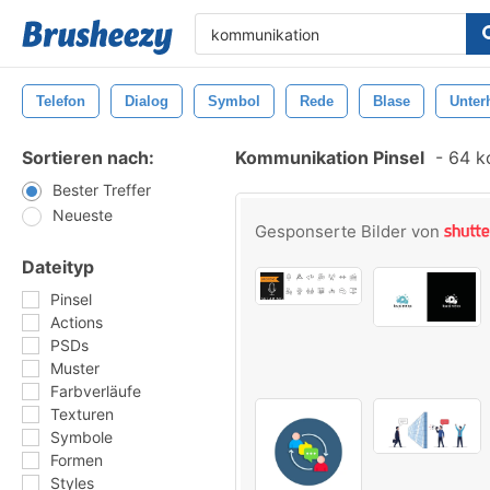
Telefon
Dialog
Symbol
Rede
Blase
Unter
Sortieren nach:
Kommunikation Pinsel
-
64 ko
Bester Treffer
Neueste
Gesponserte Bilder von
Dateityp
Pinsel
Actions
PSDs
Muster
Farbverläufe
Texturen
Symbole
Formen
Styles