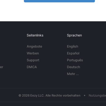
Seitenlinks
Sprachen
Angebote
English
Werben
Español
Support
Português
er
DMCA
Deutsch
Mehr ...
•
© 2026 Eezy LLC. Alle Rechte vorbehalten
Nutzungsb