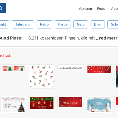
Vektoren
Fotos
Vide
rakt
Jahrgang
Retro
Farbe
Gelb
Blau
Sch
und Pinsel
-
3.211 kostenlosen Pinseln, die mit
red merr