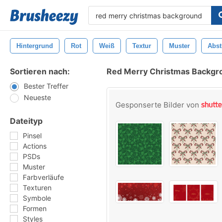
Hintergrund
Rot
Weiß
Textur
Muster
Abst
Sortieren nach:
Red Merry Christmas Backgro
Bester Treffer
Neueste
Gesponserte Bilder von
Dateityp
Pinsel
Actions
PSDs
Muster
Farbverläufe
Texturen
Symbole
Formen
Styles