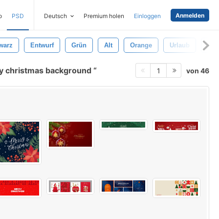
Anmelden
o
PSD
Deutsch
Premium holen
Einloggen
warz
Entwurf
Grün
Alt
Orange
Urlaub
Pap
y christmas background
von 46
1