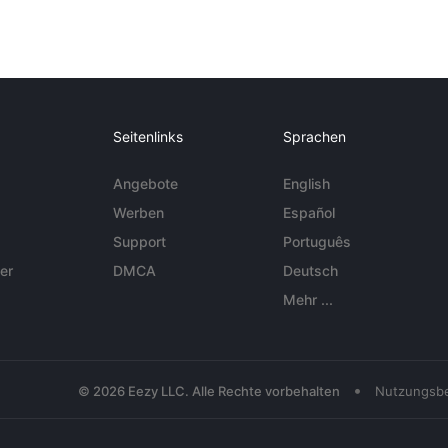
Seitenlinks
Sprachen
Angebote
English
Werben
Español
Support
Português
er
DMCA
Deutsch
Mehr ...
•
© 2026 Eezy LLC. Alle Rechte vorbehalten
Nutzungsb