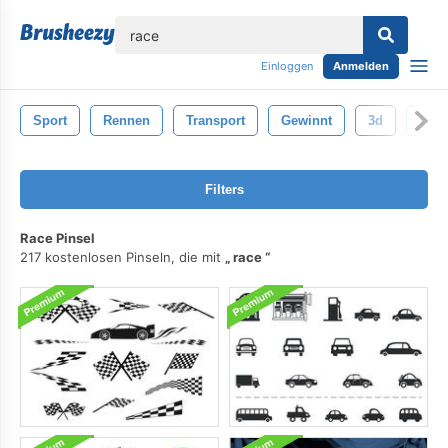
lose
Einloggen
Anmelden
Sport
Rennen
Transport
Gewinnt
3d
Leis
Filters
Race Pinsel
217 kostenlosen Pinseln, die mit
race