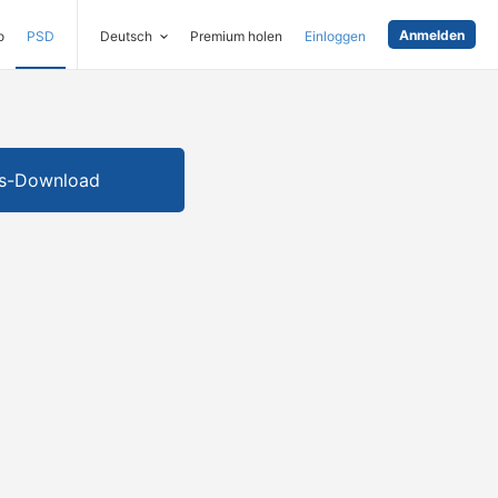
Anmelden
o
PSD
Deutsch
Premium holen
Einloggen
is-Download