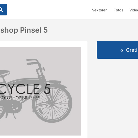
Vektoren
Fotos
Vide
shop Pinsel 5
Grat