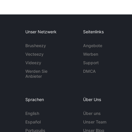
Unser Netzwerk
Seitenlinks
Brusheezy
Angebote
Vecteezy
Werben
Videezy
Support
Werden Sie
DMCA
Anbieter
Sprachen
Über Uns
English
Über uns
Español
Unser Team
Português
Unser Blog