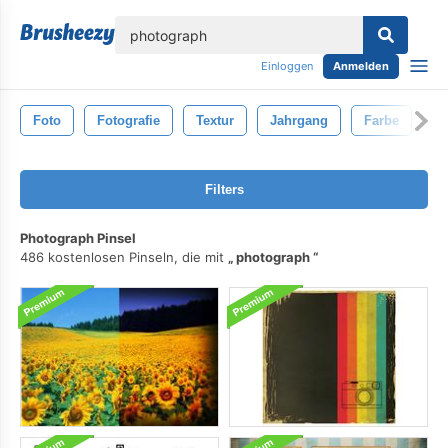
lose
Einloggen
Anmelden
Foto
Fotografie
Textur
Jahrgang
Farbe
B
Filters
Photograph Pinsel
486 kostenlosen Pinseln, die mit
photograph