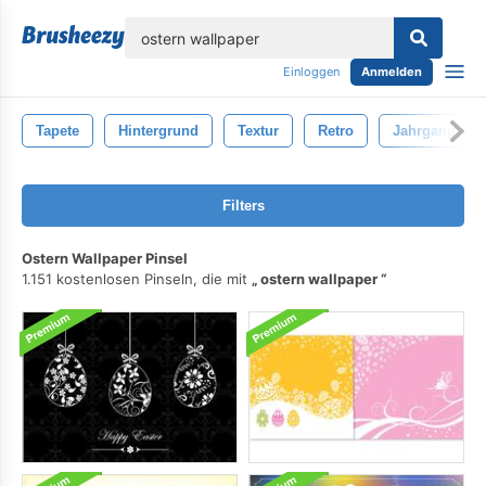
lose
Einloggen
Anmelden
Tapete
Hintergrund
Textur
Retro
Jahrgang
Filters
Ostern Wallpaper Pinsel
1.151 kostenlosen Pinseln, die mit
ostern wallpaper