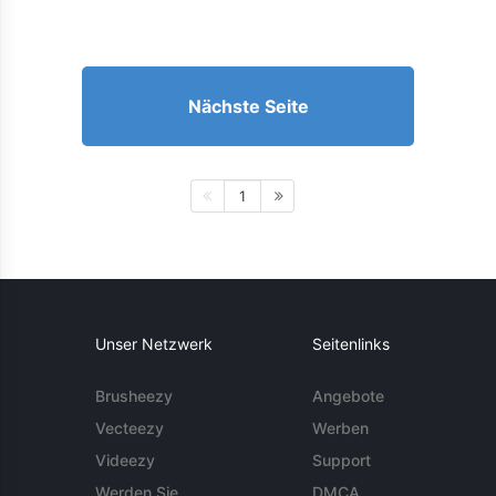
Nächste Seite
1
Unser Netzwerk
Seitenlinks
Brusheezy
Angebote
Vecteezy
Werben
Videezy
Support
Werden Sie
DMCA