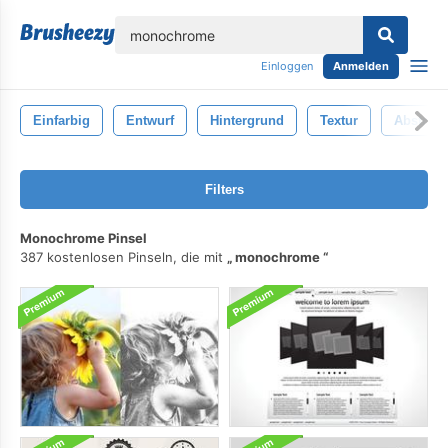
lose
Einloggen
Anmelden
Einfarbig
Entwurf
Hintergrund
Textur
Abstrakt
Filters
Monochrome Pinsel
387 kostenlosen Pinseln, die mit
monochrome