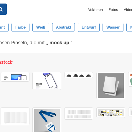
Vektoren
Fotos
Vide
ent
Farbe
Weiß
Abstrakt
Entwurf
Wasser
sen Pinseln, die mit
mock up