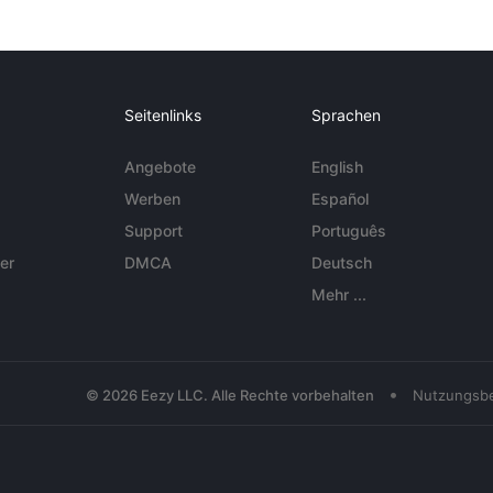
Seitenlinks
Sprachen
Angebote
English
Werben
Español
Support
Português
er
DMCA
Deutsch
Mehr ...
•
© 2026 Eezy LLC. Alle Rechte vorbehalten
Nutzungsb