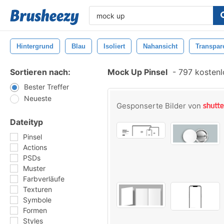
Hintergrund
Blau
Isoliert
Nahansicht
Transpar
Sortieren nach:
Mock Up Pinsel
-
797 kostenlo
Bester Treffer
Neueste
Gesponserte Bilder von
Dateityp
Pinsel
Actions
PSDs
Muster
Farbverläufe
Texturen
Symbole
Formen
Styles