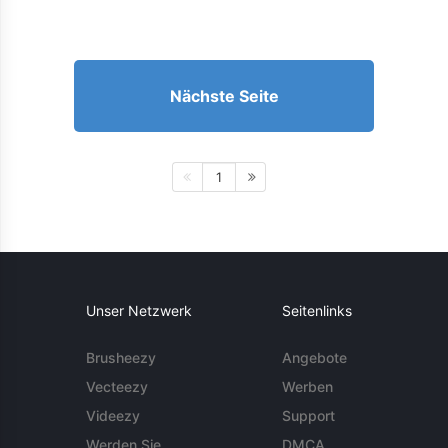
Nächste Seite
1
Unser Netzwerk
Seitenlinks
Brusheezy
Angebote
Vecteezy
Werben
Videezy
Support
Werden Sie
DMCA