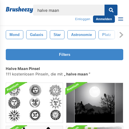
lose
Einloggen
Anmelden
Mond
Galaxis
Star
Astronomie
Platz
Uni
Filters
Halve Maan Pinsel
111 kostenlosen Pinseln, die mit
halve maan