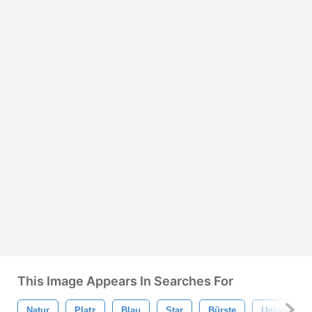
This Image Appears In Searches For
Natur
Platz
Blau
Star
Bürste
Universum