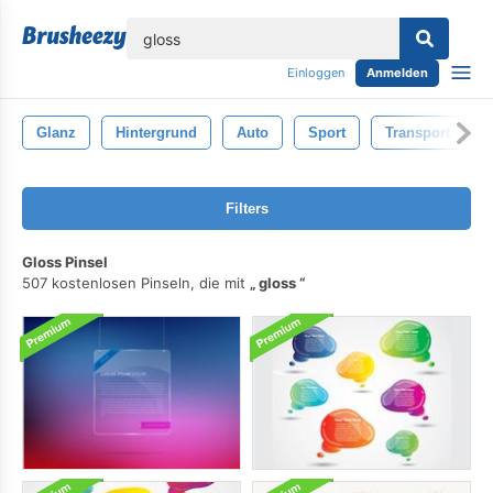
lose
Einloggen
Anmelden
Glanz
Hintergrund
Auto
Sport
Transport
Filters
Gloss Pinsel
507 kostenlosen Pinseln, die mit
gloss