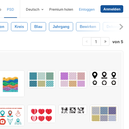
Anmelden
o
PSD
Deutsch
Premium holen
Einloggen
ion
Kreis
Blau
Jahrgang
Bewirken
Dekorativ
von 5
1