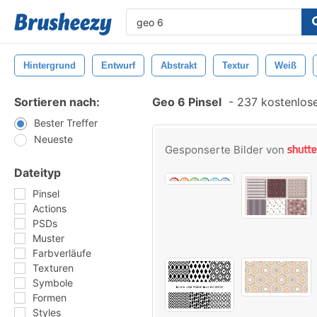
Hintergrund
Entwurf
Abstrakt
Textur
Weiß
Sortieren nach:
Geo 6 Pinsel
-
237 kostenlose
Bester Treffer
Neueste
Gesponserte Bilder von
Dateityp
Pinsel
Actions
PSDs
Muster
Farbverläufe
Texturen
Symbole
Formen
Styles