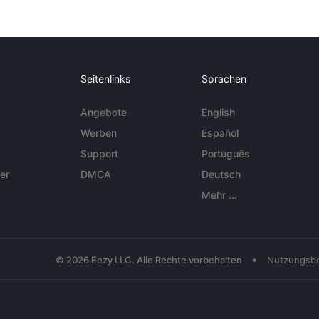
Seitenlinks
Sprachen
Angebote
English
Werben
Español
Support
Português
er
DMCA
Deutsch
Mehr ...
•
© 2026 Eezy LLC. Alle Rechte vorbehalten
Nutzungsb