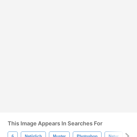
This Image Appears In Searches For
6
Natürlich
Muster
Photoshop
Natur
Hin