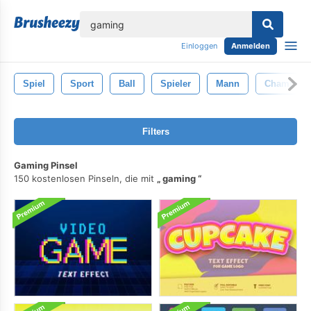
lose
Einloggen
Anmelden
Spiel
Sport
Ball
Spieler
Mann
Champion
Filters
Gaming Pinsel
150 kostenlosen Pinseln, die mit
gaming