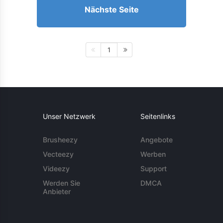
Nächste Seite
1
Unser Netzwerk
Seitenlinks
Brusheezy
Angebote
Vecteezy
Werben
Videezy
Support
Werden Sie
DMCA
Anbieter