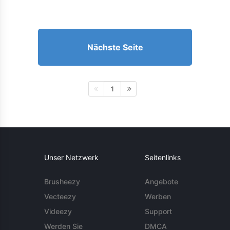
Nächste Seite
1
Unser Netzwerk
Seitenlinks
Brusheezy
Angebote
Vecteezy
Werben
Videezy
Support
Werden Sie
DMCA