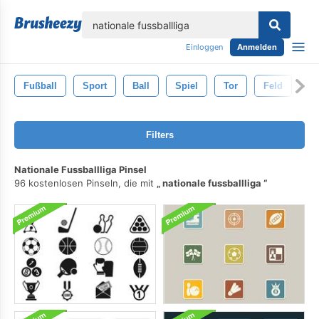
lose
Einloggen
Anmelden
Fußball
Sport
Ball
Spiel
Tor
Feld
Nf
Filters
Nationale Fussballliga Pinsel
96 kostenlosen Pinseln, die mit
nationale fussballliga