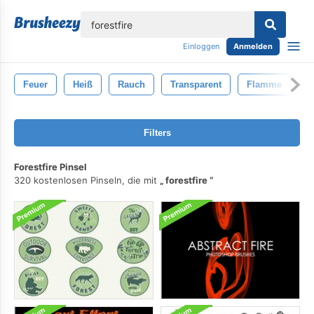
lose
Einloggen
Anmelden
Feuer
Heiß
Rauch
Transparent
Flamme
B
Filters
Forestfire Pinsel
320 kostenlosen Pinseln, die mit
forestfire