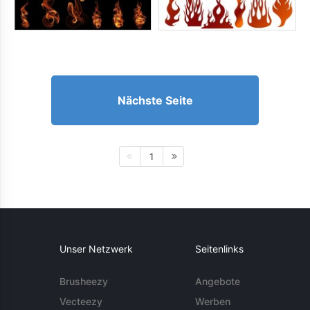
Nächste Seite
1
Unser Netzwerk
Seitenlinks
Brusheezy
Angebote
Vecteezy
Werben