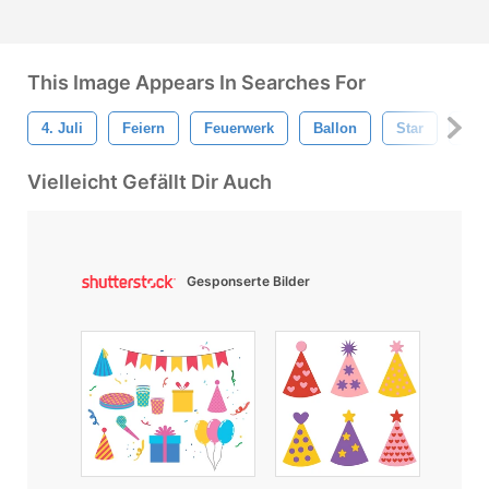
This Image Appears In Searches For
4. Juli
Feiern
Feuerwerk
Ballon
Star
Fla
Vielleicht Gefällt Dir Auch
Gesponserte Bilder