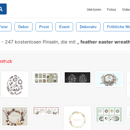
Vektoren
Fotos
Vide
Feier
Dekor
Prost
Event
Dekorativ
Fröhliche W
-
247 kostenlosen Pinseln, die mit
feather easter wreat