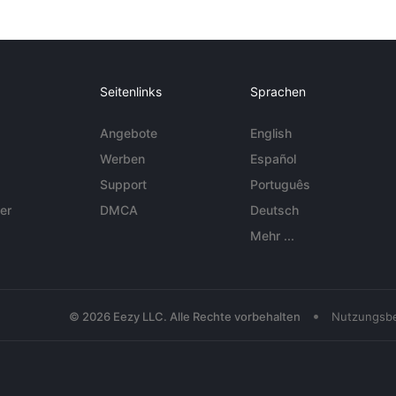
Seitenlinks
Sprachen
Angebote
English
Werben
Español
Support
Português
er
DMCA
Deutsch
Mehr ...
•
© 2026 Eezy LLC. Alle Rechte vorbehalten
Nutzungsb