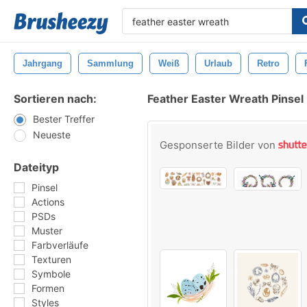
Jahrgang
Sammlung
Weiß
Urlaub
Retro
Sortieren nach:
Feather Easter Wreath Pinsel
Bester Treffer
Neueste
Gesponserte Bilder von
Dateityp
Pinsel
Actions
PSDs
Muster
Farbverläufe
Texturen
Symbole
Formen
Styles