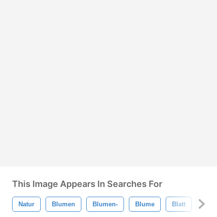
This Image Appears In Searches For
Natur
Blumen
Blumen-
Blume
Blatt
Blätt