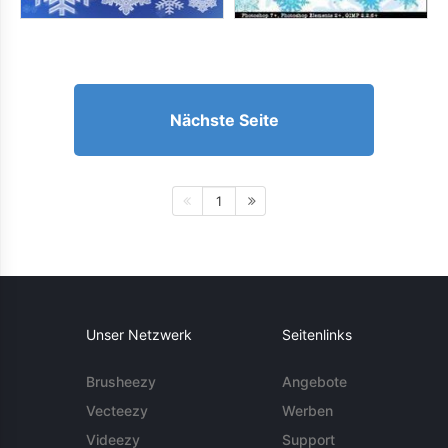
Nächste Seite
1
Unser Netzwerk
Seitenlinks
Brusheezy
Angebote
Vecteezy
Werben
Videezy
Support