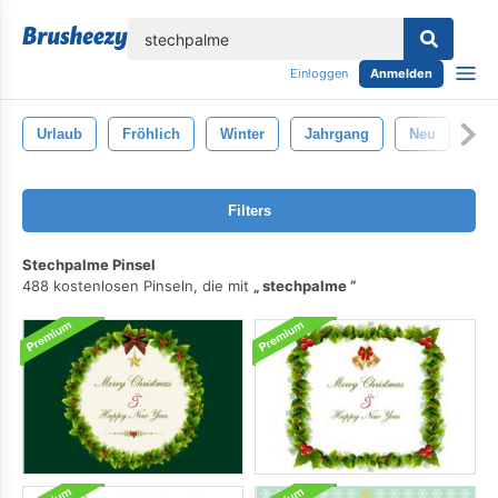
lose
Einloggen
Anmelden
Urlaub
Fröhlich
Winter
Jahrgang
Neu
Dek
Filters
Stechpalme Pinsel
488 kostenlosen Pinseln, die mit
stechpalme