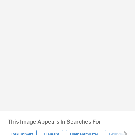
This Image Appears In Searches For
Bekümmert
Diamant
Diamantmuster
Grunge-Muste