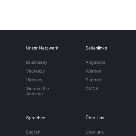
Unser Netzwerk
Seitenlinks
Brusheezy
Angebote
Vecteezy
Werben
Videezy
Support
Werden Sie
DMCA
Anbieter
Sprachen
Über Uns
English
Über uns