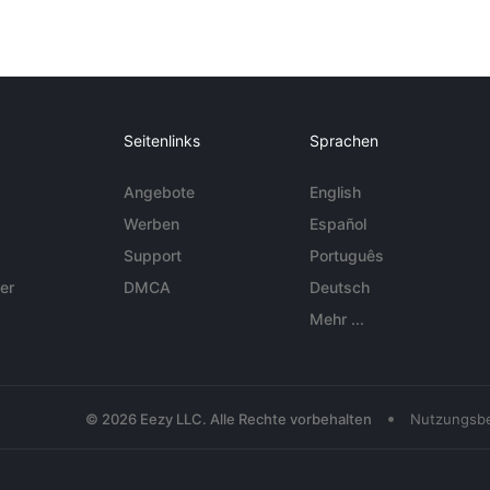
Seitenlinks
Sprachen
Angebote
English
Werben
Español
Support
Português
er
DMCA
Deutsch
Mehr ...
•
© 2026 Eezy LLC. Alle Rechte vorbehalten
Nutzungsb