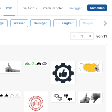
Anmelden
o
PSD
Deutsch
Premium holen
Einloggen
gel
Wasser
Reinigen
Flüssigkeit
Mögen
Daum
von 11
1