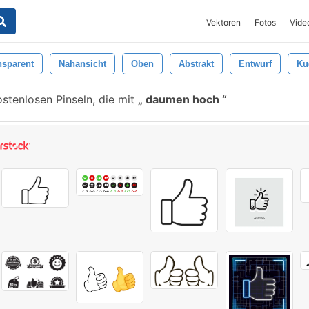
Vektoren
Fotos
Vide
nsparent
Nahansicht
Oben
Abstrakt
Entwurf
Ku
stenlosen Pinseln, die mit
daumen hoch