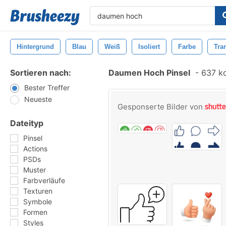
Hintergrund
Blau
Weiß
Isoliert
Farbe
Tra
Sortieren nach:
Daumen Hoch Pinsel
-
637 ko
Bester Treffer
Neueste
Gesponserte Bilder von
Dateityp
Pinsel
Actions
PSDs
Muster
Farbverläufe
Texturen
Symbole
Formen
Styles